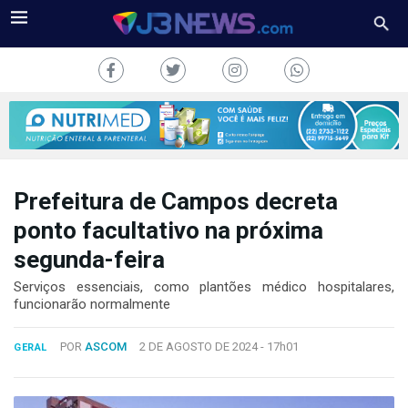
Prefeitura de Campos decreta
J3NEWS
ponto facultativo na próxima
segunda-feira
TV
Serviços essenciais, como plantões médico hospitalares,
COLUNAS
funcionarão normalmente
FALE
POR
ASCOM
2 DE AGOSTO DE 2024 -
17h01
CONOSCO
GERAL
Copyright
2024