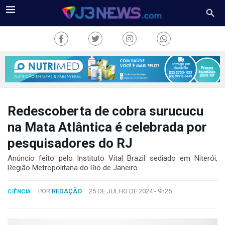
Redescoberta de cobra surucucu
J3NEWS
na Mata Atlântica é celebrada por
pesquisadores do RJ
TV
Anúncio feito pelo Instituto Vital Brazil sediado em Niterói,
COLUNAS
Região Metropolitana do Rio de Janeiro
FALE
POR
REDAÇÃO
25 DE JULHO DE 2024 -
9h26
CONOSCO
CIÊNCIA
Copyright
2024