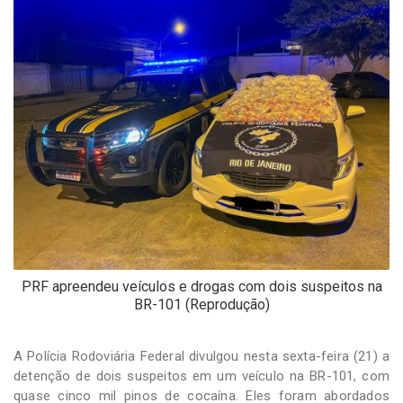
-
Desenvolvido
por
Hesea
Tecnologia
e
Sistemas
PRF apreendeu veículos e drogas com dois suspeitos na
BR-101 (Reprodução)
A Polícia Rodoviária Federal divulgou nesta sexta-feira (21) a
detenção de dois suspeitos em um veículo na BR-101, com
quase cinco mil pinos de cocaína. Eles foram abordados