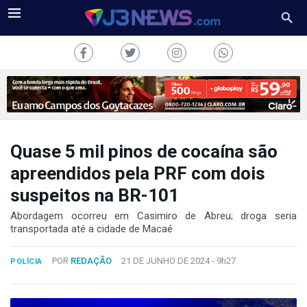
Quase 5 mil pinos de cocaína são
J3NEWS
apreendidos pela PRF com dois
suspeitos na BR-101
TV
Abordagem ocorreu em Casimiro de Abreu; droga seria
COLUNAS
transportada até a cidade de Macaé
FALE
POR
REDAÇÃO
21 DE JUNHO DE 2024 -
9h27
CONOSCO
POLÍCIA
Copyright
2024