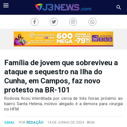
Família de jovem que sobreviveu a
J3NEWS
ataque e sequestro na Ilha do
Cunha, em Campos, faz novo
TV
protesto na BR-101
COLUNAS
Rodovia ficou interditada por cerca de três horas próximo ao
bairro Santa Helena; motivo alegado é a demora para cirurgia
FALE
CONOSCO
no HFM
Copyright
2024
POR
REDAÇÃO
14 DE JUNHO DE 2024 -
8h06
GERAL