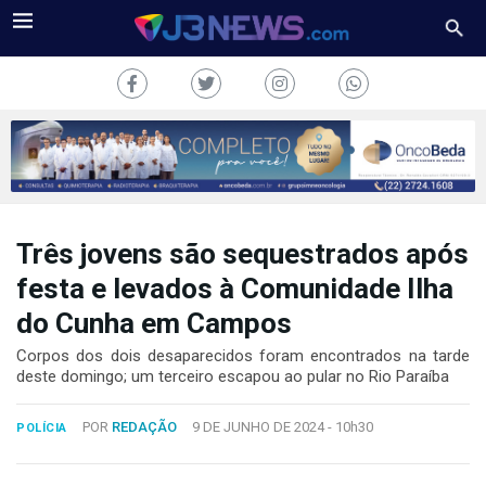
Três jovens são sequestrados após
J3NEWS
festa e levados à Comunidade Ilha
TV
do Cunha em Campos
COLUNAS
Corpos dos dois desaparecidos foram encontrados na tarde
deste domingo; um terceiro escapou ao pular no Rio Paraíba
FALE
CONOSCO
POR
REDAÇÃO
9 DE JUNHO DE 2024 -
10h30
POLÍCIA
Copyright
2024