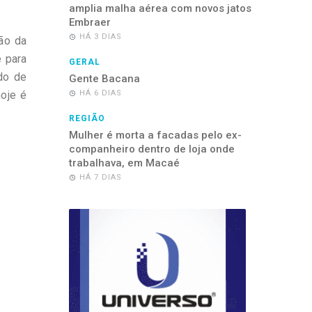
amplia malha aérea com novos jatos
Embraer
HÁ 3 DIAS
ão da
é para
GERAL
do de
Gente Bacana
hoje é
HÁ 6 DIAS
REGIÃO
Mulher é morta a facadas pelo ex-
companheiro dentro de loja onde
trabalhava, em Macaé
HÁ 7 DIAS