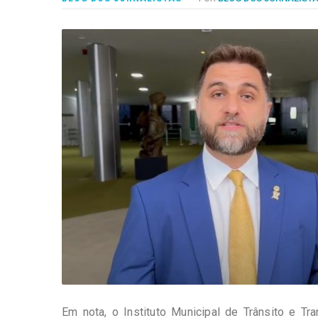
-
Desenvolvido
por
Hesea
Tecnologia
e
Sistemas
Em nota, o Instituto Municipal de Trânsito e T