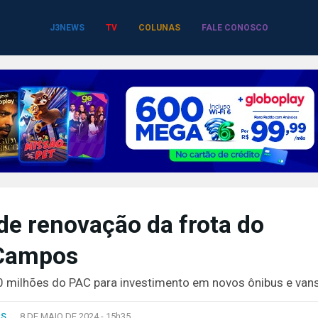
J3NEWS
TV
COLUNAS
FALE CONOSCO
de renovação da frota do
 Campos
0 milhões do PAC para investimento em novos ônibus e van
AS
8 DE MAIO DE 2024 -
15h35