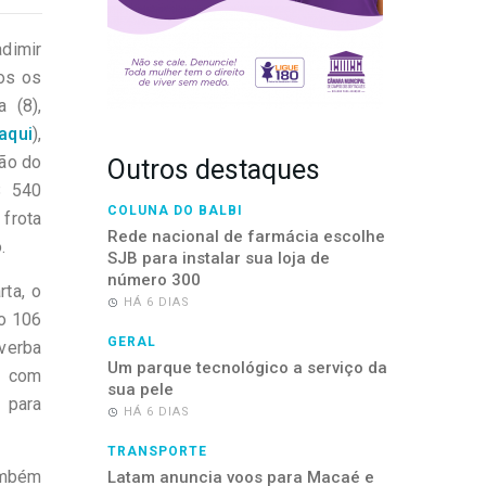
adimir
dos os
a (8),
 aqui
),
ão do
Outros destaques
$ 540
COLUNA DO BALBI
 frota
Rede nacional de farmácia escolhe
.
SJB para instalar sua loja de
número 300
ta, o
HÁ 6 DIAS
do 106
GERAL
 verba
Um parque tecnológico a serviço da
o, com
sua pele
 para
HÁ 6 DIAS
TRANSPORTE
ambém
Latam anuncia voos para Macaé e