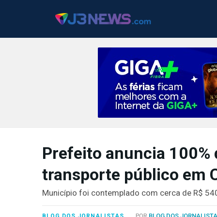
J3NEWS
TV
Prefeito anuncia 100% 
COLUNAS
transporte público em
FALE
CONOSCO
Município foi contemplado com cerca de R$ 54
Copyright
2024
POR
BLOG DOS JORNALIST
BLOG DOS JORNALISTAS