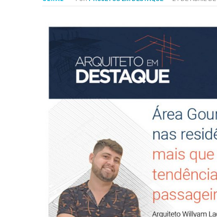
-
Desenvolvido
por
Hesea
Tecnologia
e
Sistemas