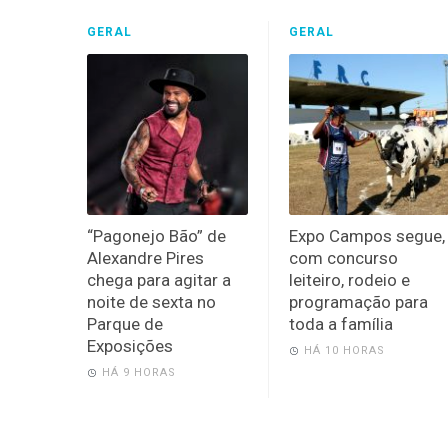
GERAL
GERAL
“Pagonejo Bão” de
Expo Campos segue,
Alexandre Pires
com concurso
chega para agitar a
leiteiro, rodeio e
noite de sexta no
programação para
Parque de
toda a família
Exposições
HÁ 10 HORAS
HÁ 9 HORAS