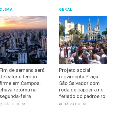
CLIMA
GERAL
Fim de semana será
Projeto social
de calor e tempo
movimenta Praça
firme em Campos;
São Salvador com
chuva retorna na
roda de capoeira no
segunda-feira
feriado do padroeiro
HÁ 15 HORAS
HÁ 23 HORAS