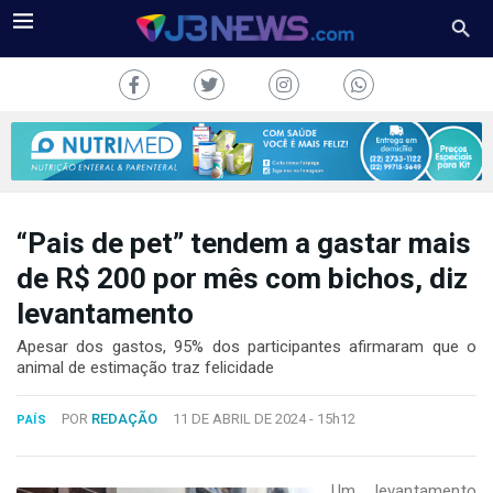
“Pais de pet” tendem a gastar mais
J3NEWS
de R$ 200 por mês com bichos, diz
levantamento
TV
Apesar dos gastos, 95% dos participantes afirmaram que o
COLUNAS
animal de estimação traz felicidade
FALE
POR
REDAÇÃO
11 DE ABRIL DE 2024 -
15h12
CONOSCO
PAÍS
Copyright
2024
Um levantamento