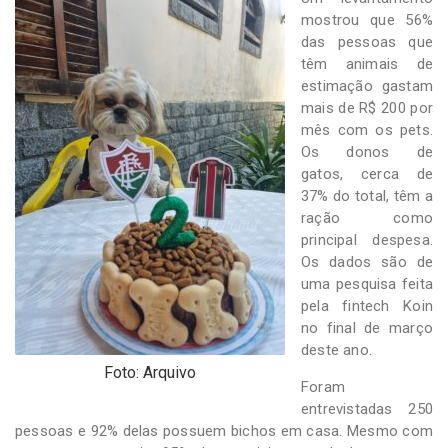
-
mostrou que 56%
Desenvolvido
das pessoas que
por
Hesea
têm animais de
Tecnologia
estimação gastam
e
mais de R$ 200 por
Sistemas
mês com os pets.
Os donos de
gatos, cerca de
37% do total, têm a
ração como
principal despesa.
Os dados são de
uma pesquisa feita
pela fintech Koin
no final de março
deste ano.
Foto: Arquivo
Foram
entrevistadas 250
pessoas e 92% delas possuem bichos em casa. Mesmo com