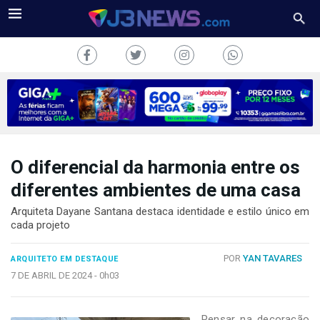
O diferencial da harmonia entre os
J3NEWS
diferentes ambientes de uma casa
TV
Arquiteta Dayane Santana destaca identidade e estilo único em
cada projeto
COLUNAS
POR
YAN TAVARES
ARQUITETO EM DESTAQUE
FALE
CONOSCO
7 DE ABRIL DE 2024 -
0h03
Copyright
2024
Pensar na decoração