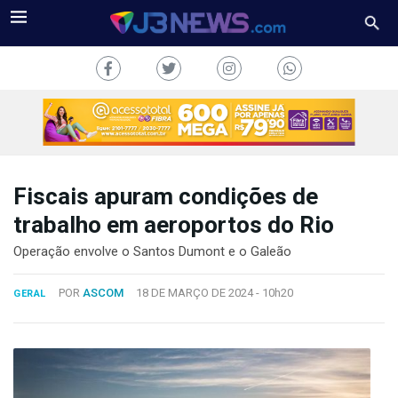
Fiscais apuram condições de
J3NEWS
trabalho em aeroportos do Rio
TV
Operação envolve o Santos Dumont e o Galeão
COLUNAS
POR
ASCOM
18 DE MARÇO DE 2024 -
10h20
GERAL
FALE
CONOSCO
Copyright
2024