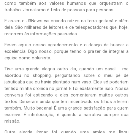
como também aos valores humanos que orquestram o
trabalho. Jornalismo é feito de pessoas para pessoas.
E assim o J3News vai criando raízes na terra goitacá e além
dela. São milhares de leitores e de telespectadores que, hoje,
recorrem às informações passadas.
Ficam aqui o nosso agradecimento e o desejo de buscar a
excelência. Digo nosso, porque tenho o prazer de integrar a
equipe como colunista.
Tive uma grande alegria outro dia, quando um casal me
abordou no shopping, perguntando sobre o meu pé de
jabuticaba que eu havia plantado num vaso. Eles só poderiam
ter lido minha crônica no jornal. E foi exatamente isso. Nossa
conversa foi esticando e eles comentaram muitos outros
textos. Disseram ainda que têm incentivado os filhos a lerem
também. Muito bacana! É uma grande satisfação para quem
escreve. É interlocução, é quando a narrativa cumpre sua
missão.
Outra alegria ímpar foi quando uma amiga me ligou