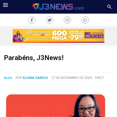
Parabéns, J3News!
J3NEWS
.
TV
POR
ELIANA GARCIA
27 DE NOVEMBRO DE 2023 -
10h27
BLOG
COLUNAS
FALE
CONOSCO
Copyright
2024