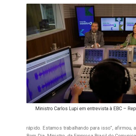
-
Desenvolvido
por
Hesea
Tecnologia
e
Sistemas
Ministro Carlos Lupi em entrevista à EBC – Re
rápido. Estamos trabalhando para isso”, afirmou, 
Bom Dia, Ministro, da Empresa Brasil de Comunica