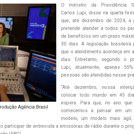
O ministro da Previdência So
Carlos Lupi, disse na quarta-feir
que, até dezembro de 2024, a 
pretende atender a todos os pe
de benefícios em um prazo máxi
30 dias. A legislação brasileira
que o atendimento aconteça em a
dias. Entretanto, segundo o pr
Lupi, atualmente, apenas 55
pessoas são atendidas nesse pra
“Até dezembro, nossa inten
colocar todo mundo em 45 di
espera. Para que, no ano que
produção Agência Brasil
comecemos a pensar em um 
modelo, um modelo mais ágil,
ao participar de entrevista a emissoras de rádio durante o pr
ção (EBC).