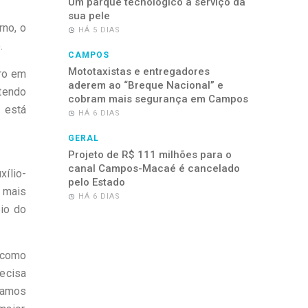
Um parque tecnológico a serviço da
sua pele
rno, o
HÁ 5 DIAS
.
CAMPOS
Mototaxistas e entregadores
ro em
aderem ao “Breque Nacional” e
etendo
cobram mais segurança em Campos
 está
HÁ 6 DIAS
GERAL
Projeto de R$ 111 milhões para o
canal Campos-Macaé é cancelado
xílio-
pelo Estado
 mais
HÁ 6 DIAS
io do
e como
recisa
fiamos