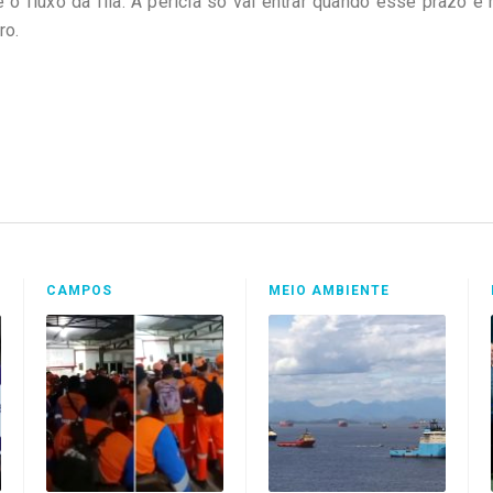
 o fluxo da fila. A perícia só vai entrar quando esse prazo é 
ro.
CAMPOS
MEIO AMBIENTE