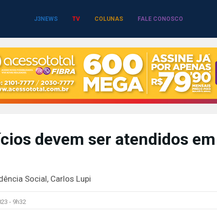
J3NEWS
TV
COLUNAS
FALE CONOSCO
ícios devem ser atendidos em
ência Social, Carlos Lupi
23 -
9h32