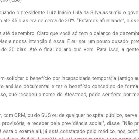
quando o presidente Luiz Inácio Lula da Silva assumiu o gove
 até 45 dias era de cerca de 30%. “Estamos afunilando”, disse
s até dezembro. Claro que você só tem o balanço de dezemb
 Mas a nossa intenção é essa. E eu sou um pouco ousado: pr
de 30 dias. Até o final do ano que vem. Para isso, a gente
solicitar o benefício por incapacidade temporária (antigo au
e análise documental e ter o benefício concedido de forma
esso, que recebeu o nome de Atestmed, pode ser feito por me
r, com CRM, ou do SUS ou de qualquer hospital público, serv
, provisória, e receber pela previdência social”, disse. “Não p
Já está o exame ali, já está constatado pelo médico, nós con