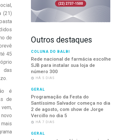
cial,
a (21)
pasta
didos
mo de
Outros destaques
 prevê
COLUNA DO BALBI
té 45
Rede nacional de farmácia escolhe
óprio
SJB para instalar sua loja de
% das
número 300
zo.
HÁ 5 DIAS
GERAL
ção é
Programação da Festa do
as de
Santíssimo Salvador começa no dia
 vem,
2 de agosto, com show de Jorge
novo
Vercillo no dia 5
HÁ 7 DIAS
 mais
ograma
GERAL