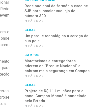
COLUNA DO BALBI
ional.
Rede nacional de farmácia escolhe
Rede
SJB para instalar sua loja de
devem
número 300
HÁ 5 DIAS
GERAL
com o
Um parque tecnológico a serviço da
 onde
sua pele
usarem
HÁ 5 DIAS
CAMPOS
Mototaxistas e entregadores
amento
aderem ao “Breque Nacional” e
é para
cobram mais segurança em Campos
oteção
HÁ 6 DIAS
GERAL
eras;
Projeto de R$ 111 milhões para o
canal Campos-Macaé é cancelado
ibrose
pelo Estado
cos.
HÁ 6 DIAS