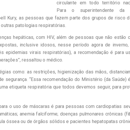
circulante em todo território nac
Para o superintendente da 
bell Kury, as pessoas que fazem parte dos grupos de risco 
utras patologias respiratórias.
oenças hepáticas, com HIV, além de pessoas que não estão 
ostas, inclusive idosos, nesse período agora de inverno,
ês epidemias virais respiratórias), a recomendação é para 
erações”, ressaltou o médico.
égias como: as restrições, higienização das mãos, distanci
de segurança. “Essa recomendação do Ministério (da Saúde) 
ma etiqueta respiratória que todos devemos seguir, para pr
 para o uso de máscaras é para pessoas com cardiopatias sev
máticas; anemia falciforme; doenças pulmonares crônicas (f
dula óssea ou de órgãos sólidos e pacientes hepatopatas crôni