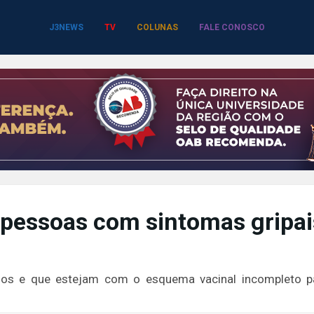
J3NEWS
TV
COLUNAS
FALE CONOSCO
 pessoas com sintomas gripai
ados e que estejam com o esquema vacinal incompleto p