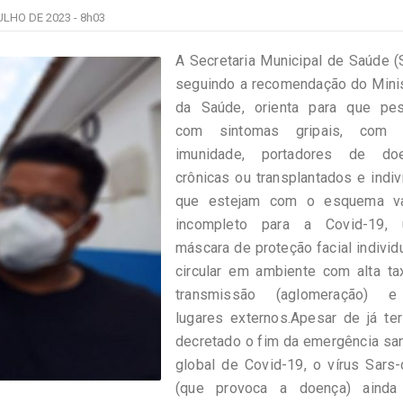
ULHO DE 2023 -
8h03
A Secretaria Municipal de Saúde 
seguindo a recomendação do Minis
da Saúde, orienta para que pe
com sintomas gripais, com 
imunidade, portadores de do
crônicas ou transplantados e indi
que estejam com o esquema va
incompleto para a Covid-19,
máscara de proteção facial individ
circular em ambiente com alta ta
transmissão (aglomeração) 
lugares externos.Apesar de já te
decretado o fim da emergência san
global de Covid-19, o vírus Sars
(que provoca a doença) ainda