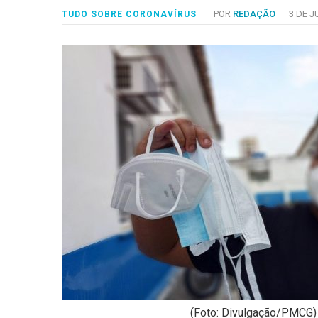
-
POR
REDAÇÃO
3 DE J
TUDO SOBRE CORONAVÍRUS
Desenvolvido
por
Hesea
Tecnologia
e
Sistemas
(Foto: Divulgação/PMCG)