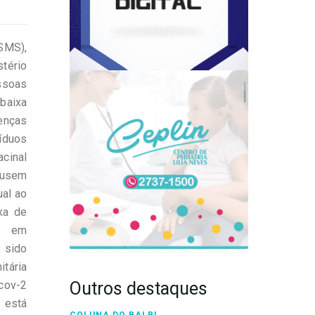
(SMS),
tério
ssoas
baixa
enças
víduos
cinal
 usem
ual ao
xa de
e em
r sido
itária
-cov-2
Outros destaques
 está