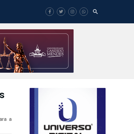
s
ara a