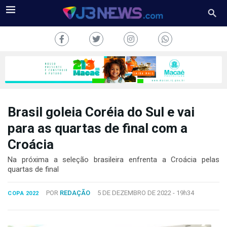
Brasil goleia Coréia do Sul e vai
J3NEWS
para as quartas de final com a
Croácia
TV
Na próxima a seleção brasileira enfrenta a Croácia pelas
COLUNAS
quartas de final
FALE
POR
REDAÇÃO
5 DE DEZEMBRO DE 2022 -
19h34
CONOSCO
COPA 2022
Copyright
2024