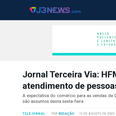
J3NEWS
Jornal Terceira Via: H
TV
atendimento de pessoas
COLUNAS
FALE
A expectativa do comércio para as vendas de D
CONOSCO
são assuntos desta sexta-feira
Copyright
2024
POR
REDAÇÃO
12 DE AGOSTO DE 2022 
TELEJORNAL