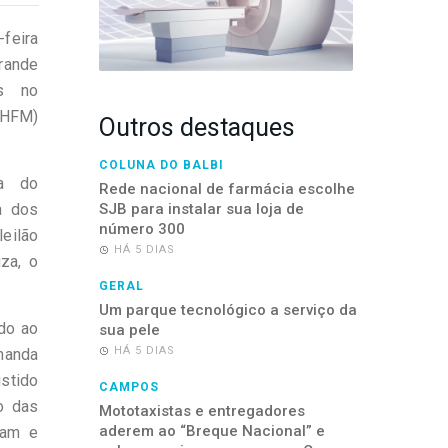
-feira
rande
s no
(HFM)
Outros destaques
COLUNA DO BALBI
va do
Rede nacional de farmácia escolhe
a dos
SJB para instalar sua loja de
número 300
leilão
HÁ 5 DIAS
za, o
GERAL
Um parque tecnológico a serviço da
ado ao
sua pele
HÁ 5 DIAS
rnanda
stido
CAMPOS
o das
Mototaxistas e entregadores
aderem ao “Breque Nacional” e
ram e