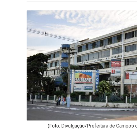
-
Desenvolvido
por
Hesea
Tecnologia
e
Sistemas
(Foto: Divulgação/Prefeitura de Campos 