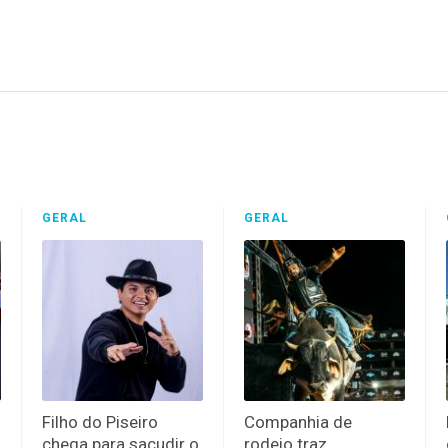
GERAL
GERAL
Filho do Piseiro
Companhia de
chega para sacudir o
rodeio traz