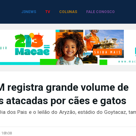
J3NEWS
TV
COLUNAS
FALE CONOSCO
FM registra grande volume de
 atacadas por cães e gatos
ia dos Pais e o leilão do Aryzão, estádio do Goytacaz, t
-
18h08