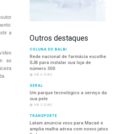
Doutor
ento:
stir a
Outros destaques
COLUNA DO BALBI
 vídeo
Rede nacional de farmácia escolhe
om as
SJB para instalar sua loja de
ceira
número 300
HÁ 6 DIAS
da.
GERAL
Um parque tecnológico a serviço da
sua pele
HÁ 5 DIAS
TRANSPORTE
Latam anuncia voos para Macaé e
amplia malha aérea com novos jatos