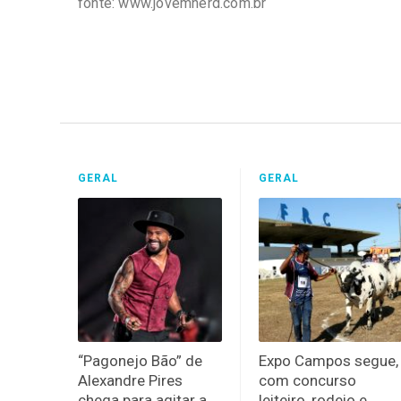
fonte: www.jovemnerd.com.br
GERAL
GERAL
“Pagonejo Bão” de
Expo Campos segue,
Alexandre Pires
com concurso
chega para agitar a
leiteiro, rodeio e