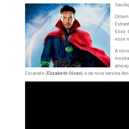
-
Sauda
Desenvolvido
por
Ontem 
Hesea
Tecnologia
Estran
e
Esse t
Sistemas
esse n
A novo
mostr
ameaça
Escarlate (
Elizabeth Olsen
) e da nova heroína Am