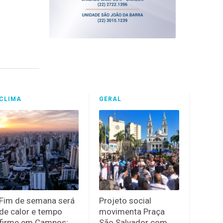
CLIMA
GERAL
Fim de semana será
Projeto social
de calor e tempo
movimenta Praça
firme em Campos;
São Salvador com