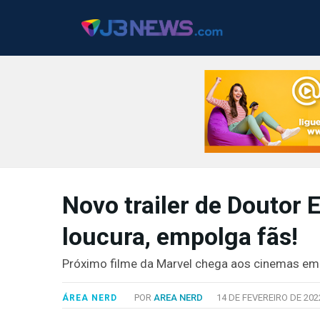
J3NEWS
Novo trailer de Doutor 
TV
loucura, empolga fãs!
COLUNAS
FALE
Próximo filme da Marvel chega aos cinemas em
CONOSCO
Copyright
POR
AREA NERD
14 DE FEVEREIRO DE 202
ÁREA NERD
2024