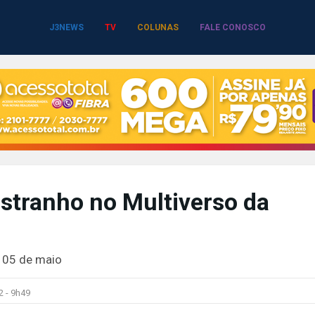
J3NEWS
TV
COLUNAS
FALE CONOSCO
Estranho no Multiverso da
 05 de maio
2 -
9h49