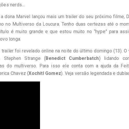
ções nerds…
a dona Marvel lançou mais um trailer do seu próximo filme, 
ho no Multiverso da Loucura. Tenho duas certezas até o mom
ítulo é muito grande e que estou muito no “hype” para assi
ovo longa.
 trailer foi revelado online na noite do último domingo (13). O
a Stephen Strange (
Benedict Cumberbatch
) lidando c
s do multiverso. Para isso ele conta com a ajuda da Feiti
erica Chavez (
Xochitl Gomez
). Veja versão legendada e dubla