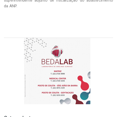
superintendente adjunto de fiscalização do abastecimento
da ANP.