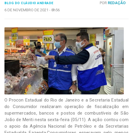
-
POR
REDAÇÃO
BLOG DO CLÁUDIO ANDRADE
Desenvolvido
6 DE NOVEMBRO DE 2021 -
8h56
por
Hesea
Tecnologia
e
Sistemas
O Procon Estadual do Rio de Janeiro e a Secretaria Estadual
do Consumidor realizaram operação de fiscalização em
supermercados, bancos e postos de combustíveis de São
João de Meriti nesta sexta-feira (05/11). A ação contou com
o apoio da Agência Nacional de Petróleo e da Secretarias
Estadualda Fazenda.Consumidores esperavam pelo menos