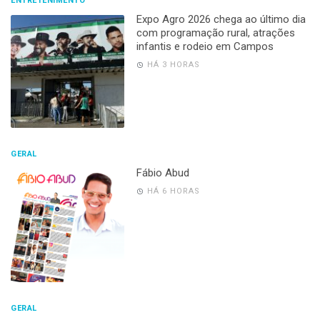
ENTRETENIMENTO
Expo Agro 2026 chega ao último dia
com programação rural, atrações
infantis e rodeio em Campos
HÁ 3 HORAS
GERAL
Fábio Abud
HÁ 6 HORAS
GERAL