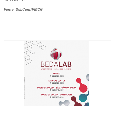
Fonte: SubCom/PMCG