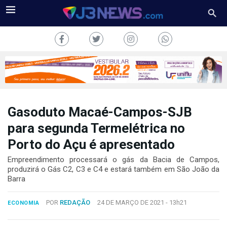
Gasoduto Macaé-Campos-SJB
J3NEWS
para segunda Termelétrica no
Porto do Açu é apresentado
TV
Empreendimento processará o gás da Bacia de Campos,
COLUNAS
produzirá o Gás C2, C3 e C4 e estará também em São João da
Barra
FALE
CONOSCO
POR
REDAÇÃO
24 DE MARÇO DE 2021 -
13h21
ECONOMIA
Copyright
2024