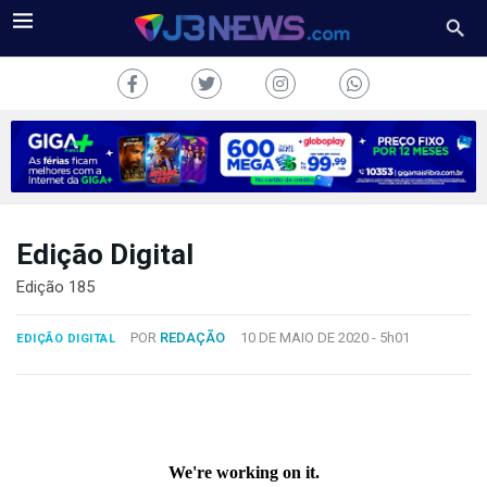
Edição Digital
J3NEWS
Edição 185
TV
POR
REDAÇÃO
10 DE MAIO DE 2020 -
5h01
EDIÇÃO DIGITAL
COLUNAS
FALE
CONOSCO
Copyright
2024