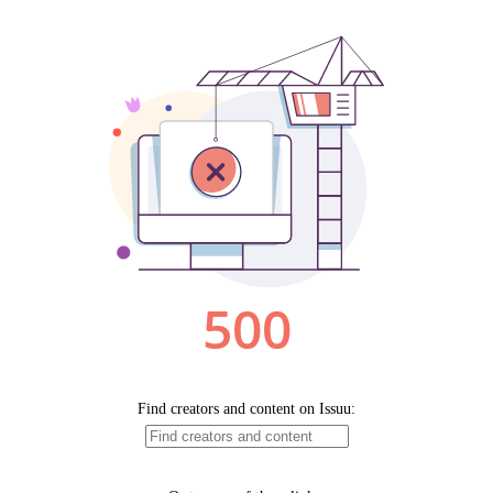
-
Desenvolvido
por
Hesea
Tecnologia
e
Sistemas