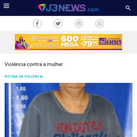
Violência contra a mulher
J3NEWS
ROTINA DE VIOLÊNCIA
TV
COLUNAS
FALE
CONOSCO
Copyright
2024