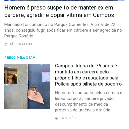
-
Homem é preso suspeito de manter ex em
Desenvolvido
por
cárcere, agredir e dopar vítima em Campos
Hesea
Tecnologia
Mandado foi cumprido no Parque Corrientes. Vítima, de 22
e
anos, conseguiu fugir após ficar em cárcere e ser agredida no
Sistemas
Parque Rosário
HÁ 3 SEMANAS
PRESO PELA DEAM
Campos: Idosa de 76 anos é
mantida em cárcere pelo
próprio filho e resgatada pela
Polícia após bilhete de socorro
Homem foi autuado pelos crimes de
lesão corporal, cárcere privado,
descumprimento de medida
protetiva de urgência e injúria
HÁ 1 MÊS