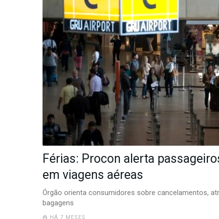
-
Desenvolvido
por
Hesea
Tecnologia
e
Sistemas
Férias: Procon alerta passageiro
em viagens aéreas
Órgão orienta consumidores sobre cancelamentos, atr
bagagens
HÁ 7 MESES