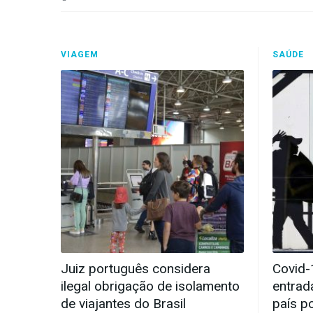
VIAGEM
SAÚDE
Juiz português considera
Covid-
ilegal obrigação de isolamento
entrad
de viajantes do Brasil
país p