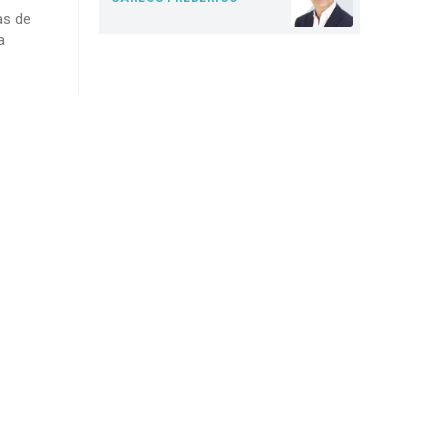
as de
a