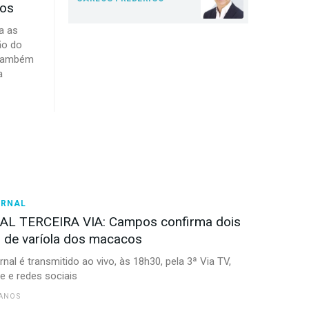
tos
a as
ão do
 também
a
ORNAL
L TERCEIRA VIA: Campos confirma dois
 de varíola dos macacos
ornal é transmitido ao vivo, às 18h30, pela 3ª Via TV,
 e redes sociais
 ANOS