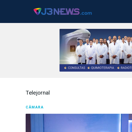
J3NEWS
TV
Telejornal
COLUNAS
CÂMARA
FALE
CONOSCO
Copyright
2024