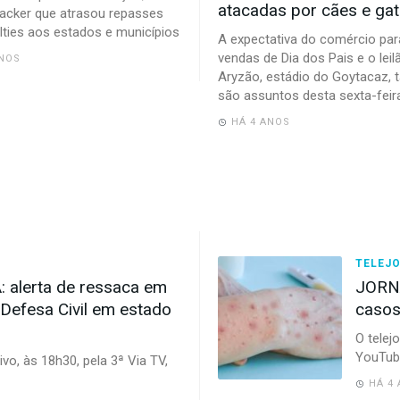
atacadas por cães e ga
acker que atrasou repasses
lties aos estados e municípios
A expectativa do comércio par
vendas de Dia dos Pais e o leil
ANOS
Aryzão, estádio do Goytacaz,
são assuntos desta sexta-feir
HÁ 4 ANOS
TELEJ
alerta de ressaca em
JORNA
Defesa Civil em estado
casos
O telej
YouTube
ivo, às 18h30, pela 3ª Via TV,
HÁ 4