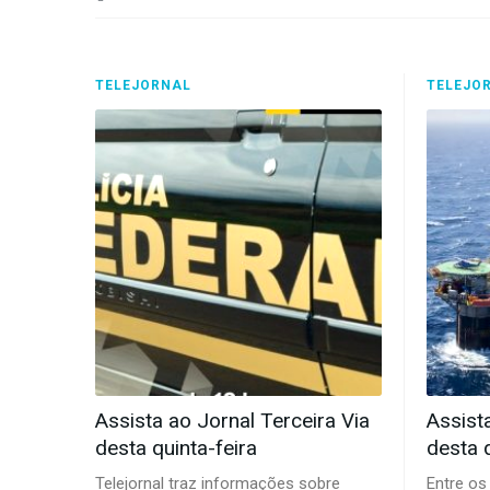
TELEJORNAL
TELEJO
Assista ao Jornal Terceira Via
Assist
desta quinta-feira
desta 
Telejornal traz informações sobre
Entre os