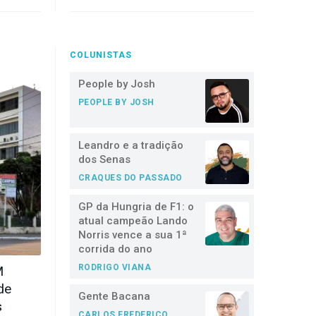
COLUNISTAS
People by Josh
PEOPLE BY JOSH
Leandro e a tradição
dos Senas
CRAQUES DO PASSADO
GP da Hungria de F1: o
atual campeão Lando
Norris vence a sua 1ª
corrida do ano
RODRIGO VIANA
M
de
Gente Bacana
s
CARLOS FREDERICO