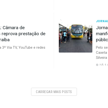
JORNAL
: Câmara de
Jorna
reprova prestação de
manif
raíba
públi
la 3ª Via TV, YouTube e redes
Pelo se
Caxeta 
Silveira
HÁ 4
CARREGAR MAIS POSTS