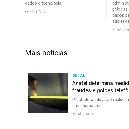
dados e tecnologia
administ
práticas
HÁ 1 ANO
dados pe
adolesce
HÁ 2 
Mais notícias
GERAL
Anatel determina medi
fraudes e golpes telefô
Prestadoras deverão realizar 
das chamadas
HÁ 2 ANOS