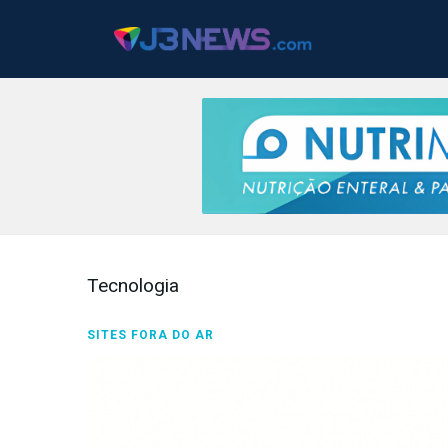
J3NEWS
TV
Tecnologia
COLUNAS
SITES FORA DO AR
FALE
CONOSCO
Copyright
2024