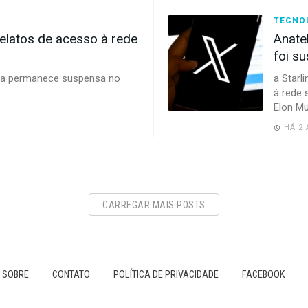
TECNO
 relatos de acesso à rede
Anate
foi su
ma permanece suspensa no
a Starl
à rede 
Elon Mu
HÁ 2
CARREGAR MAIS POSTS
SOBRE
CONTATO
POLÍTICA DE PRIVACIDADE
FACEBOOK