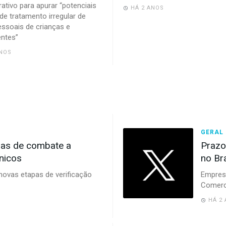
rativo para apurar “potenciais
HÁ 2 ANOS
 de tratamento irregular de
ssoais de crianças e
ntes”
ANOS
GERAL
das de combate a
Prazo
nicos
no Br
novas etapas de verificação
Empresa
Comerci
HÁ 2