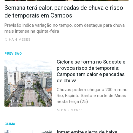
-
Semana terá calor, pancadas de chuva e risco
Desenvolvido
por
de temporais em Campos
Hesea
Tecnologia
Previsão indica variação no tempo, com destaque para chuva
e
mais intensa na quinta-feira
Sistemas
HÁ 4 MESES
PREVISÃO
Ciclone se forma no Sudeste e
provoca risco de temporais;
Campos tem calor e pancadas
de chuva
Chuvas podem chegar a 200 mm no
Rio, Espírito Santo e norte de Minas
nesta terça (25)
HÁ 9 MESES
CLIMA
Inmet emite alerta de baixa