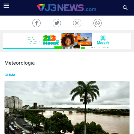
Meteorologia
J3NEWS
CLIMA
TV
COLUNAS
FALE
CONOSCO
Copyright
2024