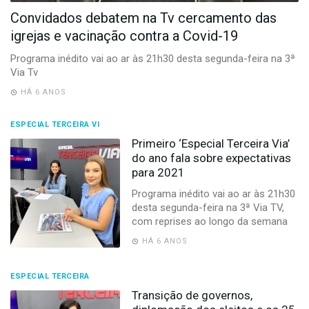
-
Convidados debatem na Tv cercamento das
Desenvolvido
por
igrejas e vacinação contra a Covid-19
Hesea
Tecnologia
Programa inédito vai ao ar às 21h30 desta segunda-feira na 3ª
e
Via Tv
Sistemas
HÁ 6 ANOS
ESPECIAL TERCEIRA VI
Primeiro ‘Especial Terceira Via’
do ano fala sobre expectativas
para 2021
Programa inédito vai ao ar às 21h30
desta segunda-feira na 3ª Via TV,
com reprises ao longo da semana
HÁ 6 ANOS
ESPECIAL TERCEIRA
Transição de governos,