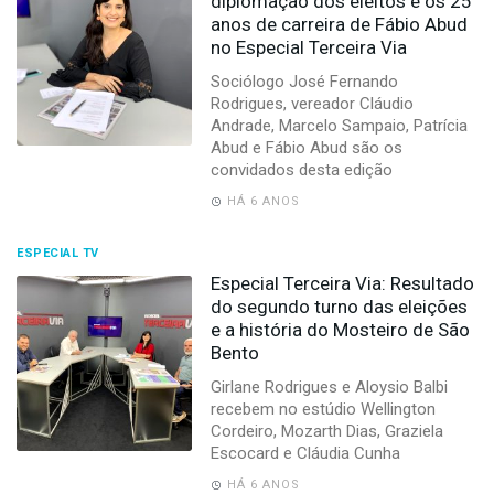
diplomação dos eleitos e os 25
anos de carreira de Fábio Abud
no Especial Terceira Via
Sociólogo José Fernando
Rodrigues, vereador Cláudio
Andrade, Marcelo Sampaio, Patrícia
Abud e Fábio Abud são os
convidados desta edição
HÁ 6 ANOS
ESPECIAL TV
Especial Terceira Via: Resultado
do segundo turno das eleições
e a história do Mosteiro de São
Bento
Girlane Rodrigues e Aloysio Balbi
recebem no estúdio Wellington
Cordeiro, Mozarth Dias, Graziela
Escocard e Cláudia Cunha
HÁ 6 ANOS