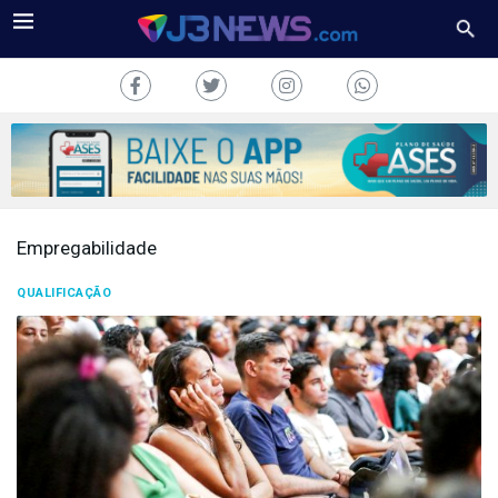
Empregabilidade
J3NEWS
QUALIFICAÇÃO
TV
COLUNAS
FALE
CONOSCO
Copyright
2024