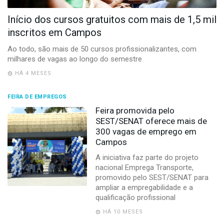
-
Desenvolvido
Início dos cursos gratuitos com mais de 1,5 mil
por
inscritos em Campos
Hesea
Tecnologia
Ao todo, são mais de 50 cursos profissionalizantes, com
e
milhares de vagas ao longo do semestre
Sistemas
HÁ 4 MESES
FEIRA DE EMPREGOS
Feira promovida pelo
SEST/SENAT oferece mais de
300 vagas de emprego em
Campos
A iniciativa faz parte do projeto
nacional Emprega Transporte,
promovido pelo SEST/SENAT para
ampliar a empregabilidade e a
qualificação profissional
HÁ 10 MESES