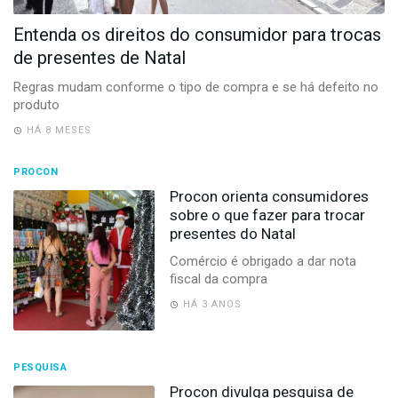
-
Desenvolvido
Entenda os direitos do consumidor para trocas
por
de presentes de Natal
Hesea
Tecnologia
Regras mudam conforme o tipo de compra e se há defeito no
e
produto
Sistemas
HÁ 8 MESES
PROCON
Procon orienta consumidores
sobre o que fazer para trocar
presentes do Natal
Comércio é obrigado a dar nota
fiscal da compra
HÁ 3 ANOS
PESQUISA
Procon divulga pesquisa de