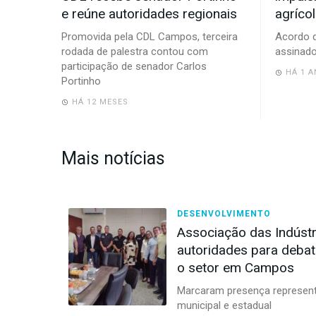
e reúne autoridades regionais
agríco
Promovida pela CDL Campos, terceira
Acordo d
rodada de palestra contou com
assinado
participação de senador Carlos
HÁ 1 A
Portinho
HÁ 12 MESES
Mais notícias
DESENVOLVIMENTO
Associação das Indústr
autoridades para debat
o setor em Campos
Marcaram presença representa
municipal e estadual