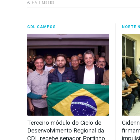
HÁ 8 MESES
CDL CAMPOS
NORTE 
Terceiro módulo do Ciclo de
Cidenn
Desenvolvimento Regional da
firmam
CDL recebe senador Portinho
impuls