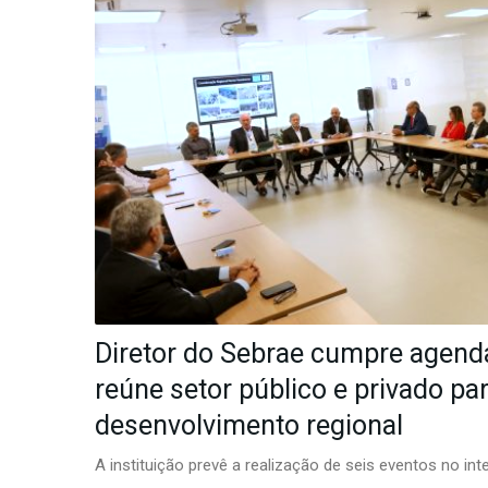
-
Desenvolvido
por
Hesea
Tecnologia
e
Sistemas
Diretor do Sebrae cumpre agen
reúne setor público e privado par
desenvolvimento regional
A instituição prevê a realização de seis eventos no int