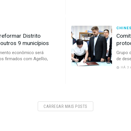
CHINE
reformar Distrito
Comit
 outros 9 municípios
proto
vimento econômico será
Grupo d
ios firmados com AgeRio,
de des
HÁ 3
CARREGAR MAIS POSTS