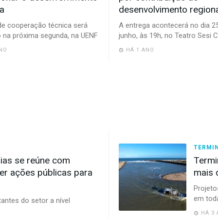
la
desenvolvimento region
e cooperação técnica será
A entrega acontecerá no dia 2
 na próxima segunda, na UENF
junho, às 19h, no Teatro Sesi
NO
HÁ 1 ANO
TERMI
ias se reúne com
Termi
er ações públicas para
mais 
Projet
em toda
ntes do setor a nível
HÁ 3