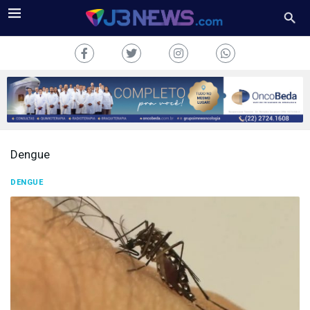
Dengue
J3NEWS
DENGUE
TV
COLUNAS
FALE
CONOSCO
Copyright
2024