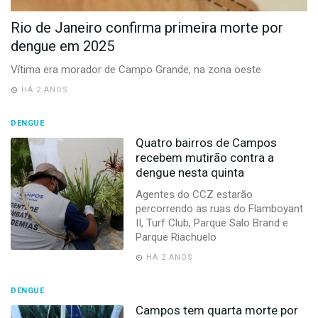
-
Desenvolvido
Rio de Janeiro confirma primeira morte por
por
dengue em 2025
Hesea
Tecnologia
Vítima era morador de Campo Grande, na zona oeste
e
Sistemas
HÁ 2 ANOS
DENGUE
Quatro bairros de Campos
recebem mutirão contra a
dengue nesta quinta
Agentes do CCZ estarão
percorrendo as ruas do Flamboyant
II, Turf Club, Parque Salo Brand e
Parque Riachuelo
HÁ 2 ANOS
DENGUE
Campos tem quarta morte por