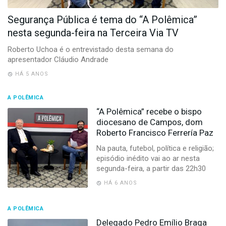
-
Desenvolvido
Segurança Pública é tema do “A Polêmica”
por
nesta segunda-feira na Terceira Via TV
Hesea
Tecnologia
Roberto Uchoa é o entrevistado desta semana do
e
apresentador Cláudio Andrade
Sistemas
HÁ 5 ANOS
A POLÊMICA
“A Polêmica” recebe o bispo
diocesano de Campos, dom
Roberto Francisco Ferrería Paz
Na pauta, futebol, política e religião;
episódio inédito vai ao ar nesta
segunda-feira, a partir das 22h30
HÁ 6 ANOS
A POLÊMICA
Delegado Pedro Emílio Braga