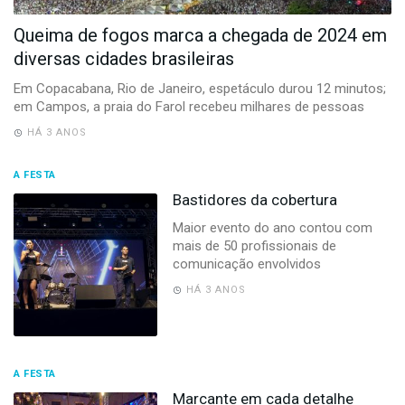
-
Desenvolvido
Queima de fogos marca a chegada de 2024 em
por
diversas cidades brasileiras
Hesea
Tecnologia
Em Copacabana, Rio de Janeiro, espetáculo durou 12 minutos;
e
em Campos, a praia do Farol recebeu milhares de pessoas
Sistemas
HÁ 3 ANOS
A FESTA
Bastidores da cobertura
Maior evento do ano contou com
mais de 50 profissionais de
comunicação envolvidos
HÁ 3 ANOS
A FESTA
Marcante em cada detalhe