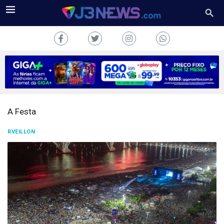
A Festa
J3NEWS
RVEILLON
TV
COLUNAS
FALE
CONOSCO
Copyright
2024