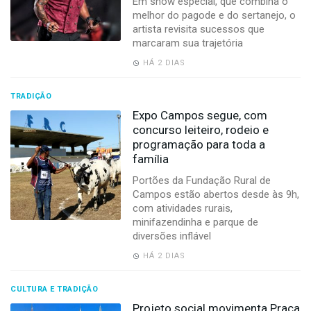
Em show especial, que combina o
-
melhor do pagode e do sertanejo, o
Desenvolvido
artista revisita sucessos que
por
marcaram sua trajetória
Hesea
Tecnologia
HÁ 2 DIAS
e
Sistemas
TRADIÇÃO
Expo Campos segue, com
concurso leiteiro, rodeio e
programação para toda a
família
Portões da Fundação Rural de
Campos estão abertos desde às 9h,
com atividades rurais,
minifazendinha e parque de
diversões inflável
HÁ 2 DIAS
CULTURA E TRADIÇÃO
Projeto social movimenta Praça