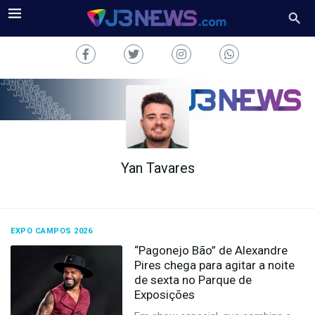
Yan Tavares
J3NEWS
TV
COLUNAS
EXPO CAMPOS 2026
“Pagonejo Bão” de Alexandre
FALE
Pires chega para agitar a noite
CONOSCO
de sexta no Parque de
Copyright
Exposições
2024