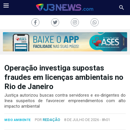
Operação investiga supostas
J3NEWS
fraudes em licenças ambientais no
TV
Rio de Janeiro
COLUNAS
Justiça autorizou buscas contra servidores e ex-dirigentes do
Inea suspeitos de favorecer empreendimentos com alto
impacto ambiental
FALE
CONOSCO
Copyright
POR
REDAÇÃO
8 DE JULHO DE 2026 -
8h01
MEIO AMBIENTE
2024