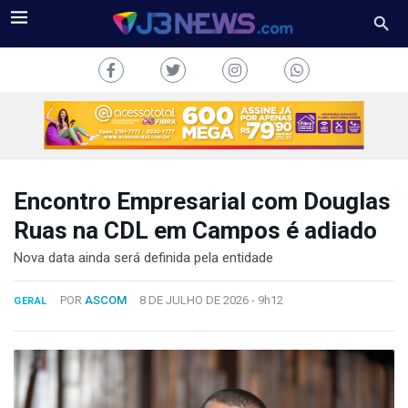
Encontro Empresarial com Douglas
J3NEWS
Ruas na CDL em Campos é adiado
TV
Nova data ainda será definida pela entidade
COLUNAS
POR
ASCOM
8 DE JULHO DE 2026 -
9h12
GERAL
FALE
CONOSCO
Copyright
2024