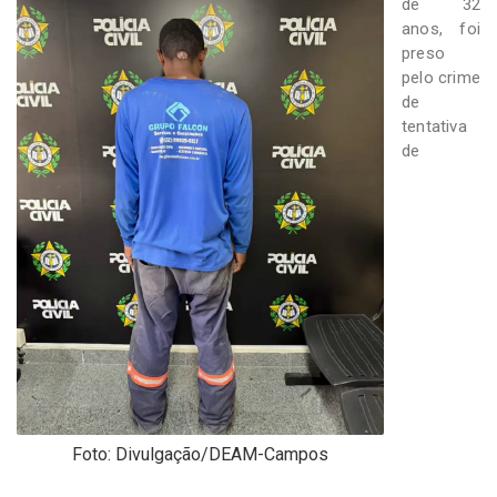
-
de 32
Desenvolvido
anos, foi
por
preso
Hesea
pelo crime
Tecnologia
de
e
tentativa
Sistemas
de
Foto: Divulgação/DEAM-Campos