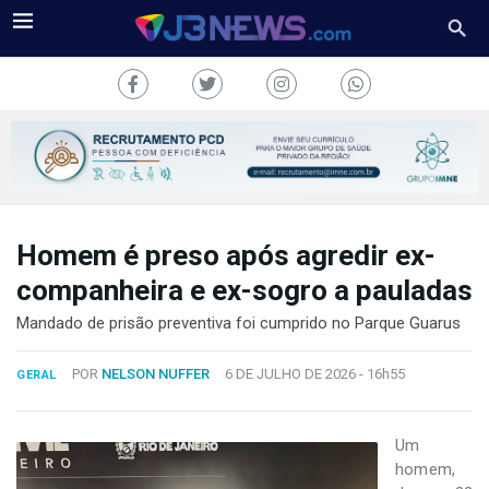
Homem é preso após agredir ex-
J3NEWS
companheira e ex-sogro a pauladas
TV
Mandado de prisão preventiva foi cumprido no Parque Guarus
COLUNAS
POR
NELSON NUFFER
6 DE JULHO DE 2026 -
16h55
GERAL
FALE
CONOSCO
Um
Copyright
homem,
2024