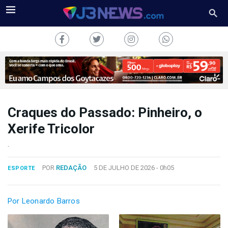
Craques do Passado: Pinheiro, o
J3NEWS
Xerife Tricolor
TV
.
COLUNAS
POR
REDAÇÃO
5 DE JULHO DE 2026 -
0h05
ESPORTE
FALE
CONOSCO
Por Leonardo Barros
Copyright
2024