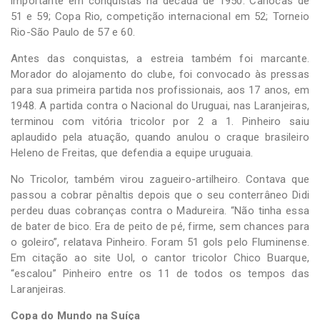
importante em conquistas na década de 1950: Cariocas de
51 e 59; Copa Rio, competição internacional em 52; Torneio
Rio-São Paulo de 57 e 60.
Antes das conquistas, a estreia também foi marcante.
Morador do alojamento do clube, foi convocado às pressas
para sua primeira partida nos profissionais, aos 17 anos, em
1948. A partida contra o Nacional do Uruguai, nas Laranjeiras,
terminou com vitória tricolor por 2 a 1. Pinheiro saiu
aplaudido pela atuação, quando anulou o craque brasileiro
Heleno de Freitas, que defendia a equipe uruguaia.
No Tricolor, também virou zagueiro-artilheiro. Contava que
passou a cobrar pênaltis depois que o seu conterrâneo Didi
perdeu duas cobranças contra o Madureira. “Não tinha essa
de bater de bico. Era de peito de pé, firme, sem chances para
o goleiro”, relatava Pinheiro. Foram 51 gols pelo Fluminense.
Em citação ao site Uol, o cantor tricolor Chico Buarque,
“escalou” Pinheiro entre os 11 de todos os tempos das
Laranjeiras.
Copa do Mundo na Suíça