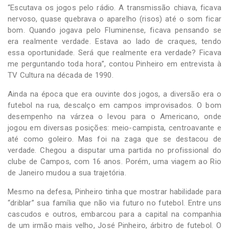
“Escutava os jogos pelo rádio. A transmissão chiava, ficava
nervoso, quase quebrava o aparelho (risos) até o som ficar
bom. Quando jogava pelo Fluminense, ficava pensando se
era realmente verdade. Estava ao lado de craques, tendo
essa oportunidade. Será que realmente era verdade? Ficava
me perguntando toda hora”, contou Pinheiro em entrevista à
TV Cultura na década de 1990.
Ainda na época que era ouvinte dos jogos, a diversão era o
futebol na rua, descalço em campos improvisados. O bom
desempenho na várzea o levou para o Americano, onde
jogou em diversas posições: meio-campista, centroavante e
até como goleiro. Mas foi na zaga que se destacou de
verdade. Chegou a disputar uma partida no profissional do
clube de Campos, com 16 anos. Porém, uma viagem ao Rio
de Janeiro mudou a sua trajetória.
Mesmo na defesa, Pinheiro tinha que mostrar habilidade para
“driblar” sua família que não via futuro no futebol. Entre uns
cascudos e outros, embarcou para a capital na companhia
de um irmão mais velho, José Pinheiro, árbitro de futebol. O