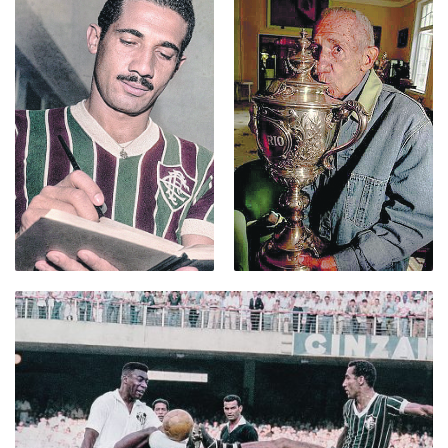
-
Desenvolvido
por
Hesea
Tecnologia
e
Sistemas