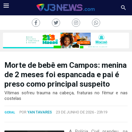
Morte de bebê em Campos: menina
J3NEWS
de 2 meses foi espancada e pai é
preso como principal suspeito
TV
Vítimas sofreu trauma na cabeça, fraturas no fêmur e nas
COLUNAS
costelas
FALE
POR
YAN TAVARES
23 DE JUNHO DE 2026 -
23h19
CONOSCO
GERAL
Copyright
2024
A Polícia Civil prendeu, na