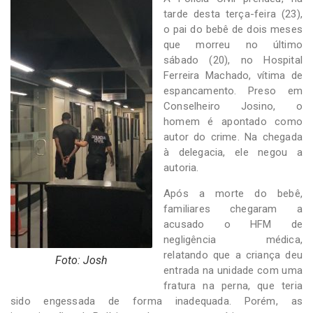
-
tarde desta terça-feira (23),
Desenvolvido
o pai do bebê de dois meses
por
Hesea
que morreu no último
Tecnologia
sábado (20), no Hospital
e
Ferreira Machado, vítima de
Sistemas
espancamento. Preso em
Conselheiro Josino, o
homem é apontado como
autor do crime. Na chegada
à delegacia, ele negou a
autoria.
Após a morte do bebê,
familiares chegaram a
acusado o HFM de
negligência médica,
relatando que a criança deu
Foto: Josh
entrada na unidade com uma
fratura na perna, que teria
sido engessada de forma inadequada. Porém, as