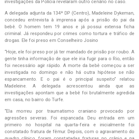
investigações da Polícia revelaram outro cenário no caso.
A delegada adjunta da 134ª DP (Centro), Madeleine Dykeman,
concedeu entrevista à imprensa após a prisão do pai da
bebê. O homem tem 19 anos e já possui extensa ficha
criminal. Já respondeu por crimes como tortura e tráfico de
drogas. Ele foi preso em Conselheiro Josino
“Hoje, ele foi preso por já ter mandado de prisão por roubo. A
gente tinha informação de que ele iria fugir para o Rio, então
foi necessário agir rápido. A morte da bebê começou a ser
investigada no domingo e não há outra hipótese se não
espancamento. E o pai é o principal suspeito” relatou
Madeleine. A delegada acrescentou ainda que as
investigações apontam que a bebê foi brutalmente agredida
em casa, no bairro do Turfe.
“Ela morreu por traumatismo craniano provocado por
agressões severas. Foi espancada. Deu entrada em um
primeiro no hospital na quarta-feira e inicialmente foi
constatado fratura de fêmur. Depois, com o agravamento do
quadro clínico, foram constatadas fraturas no crânio e na