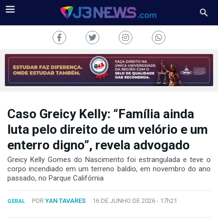
Caso Greicy Kelly: “Família ainda
J3NEWS
luta pelo direito de um velório e um
TV
enterro digno”, revela advogado
COLUNAS
Greicy Kelly Gomes do Nascimento foi estrangulada e teve o
corpo incendiado em um terreno baldio, em novembro do ano
passado, no Parque Califórnia
FALE
CONOSCO
Copyright
POR
YAN TAVARES
16 DE JUNHO DE 2026 -
17h21
GERAL
2024