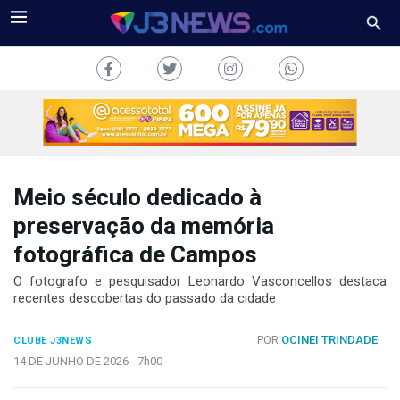
Meio século dedicado à
J3NEWS
preservação da memória
fotográfica de Campos
TV
O fotografo e pesquisador Leonardo Vasconcellos destaca
COLUNAS
recentes descobertas do passado da cidade
FALE
POR
OCINEI TRINDADE
CONOSCO
CLUBE J3NEWS
14 DE JUNHO DE 2026 -
7h00
Copyright
2024