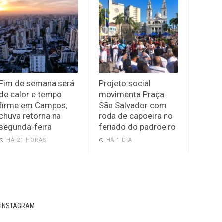
Fim de semana será
Projeto social
de calor e tempo
movimenta Praça
firme em Campos;
São Salvador com
chuva retorna na
roda de capoeira no
segunda-feira
feriado do padroeiro
HÁ 21 HORAS
HÁ 1 DIA
INSTAGRAM