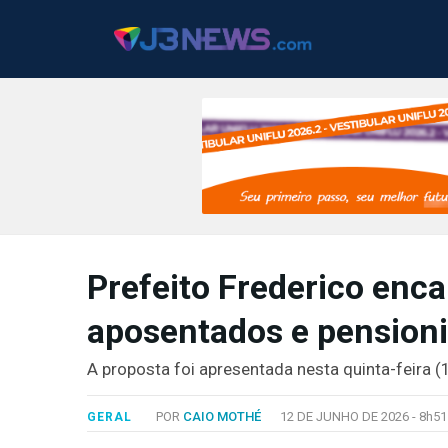
J3NEWS
Prefeito Frederico enca
TV
aposentados e pensioni
COLUNAS
FALE
A proposta foi apresentada nesta quinta-feira (
CONOSCO
Copyright
POR
CAIO MOTHÉ
12 DE JUNHO DE 2026 -
8h51
GERAL
2024