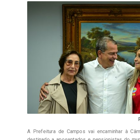
-
Desenvolvido
por
Hesea
Tecnologia
e
Sistemas
A Prefeitura de Campos vai encaminhar à Câmara
destinado a aposentados e pensionistas do munic