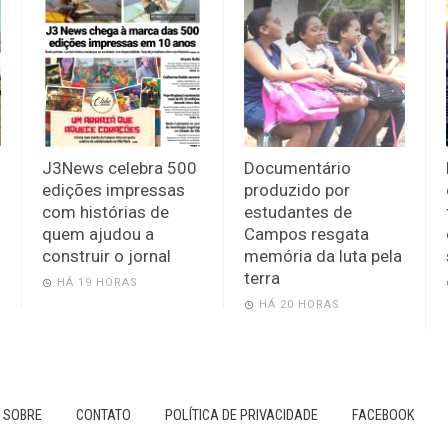
J3News celebra 500
Documentário
edições impressas
produzido por
com histórias de
estudantes de
quem ajudou a
Campos resgata
construir o jornal
memória da luta pela
terra
HÁ 19 HORAS
HÁ 20 HORAS
SOBRE
CONTATO
POLÍTICA DE PRIVACIDADE
FACEBOOK