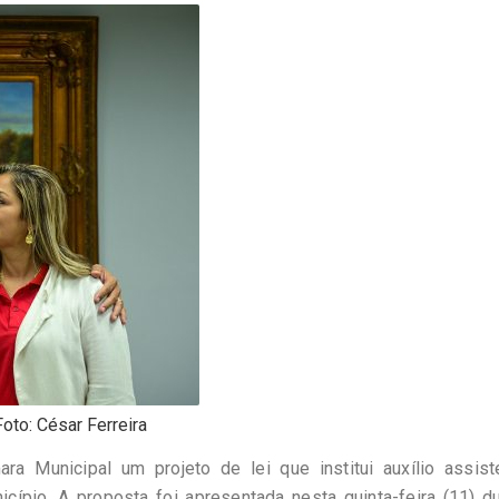
Foto: César Ferreira
 Municipal um projeto de lei que institui auxílio assiste
ípio. A proposta foi apresentada nesta quinta-feira (11) d