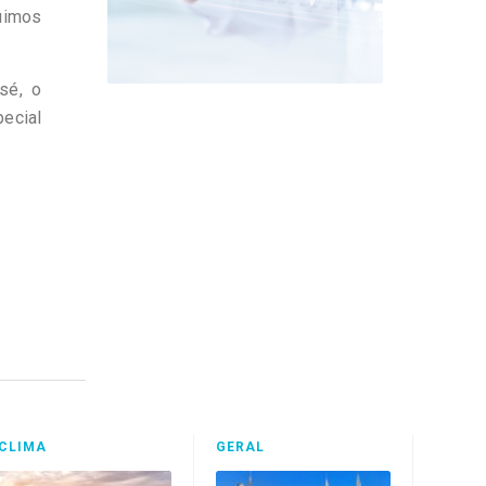
uimos
sé, o
pecial
CLIMA
GERAL