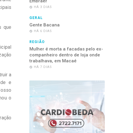
Embraer
cipais
HÁ 3 DIAS
GERAL
Gente Bacana
s que
HÁ 6 DIAS
REGIÃO
icipal
Mulher é morta a facadas pelo ex-
ização
companheiro dentro de loja onde
trabalhava, em Macaé
HÁ 7 DIAS
ruir a
ade e
Nosso
mou o
tração