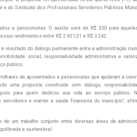
l e do Sindicato dos Profissionais Servidores Públicos Muni
ados e pensionistas. O auxílio será de R$ 250 para aquele
ossui rendimentos entre R$ 2.431,51 e R$ 3.242.
é resultado do diálogo permanente entre a administração mun
sibilidade social, responsabilidade administrativa e valor
ço público.
ilhares de aposentados e pensionistas que ajudaram a const
ndo uma proposta construída com diálogo, responsabilid
e apoio para quem dedicou sua vida ao serviço público. 
 servidores e manter a saúde financeira do município”, afir
uto de um trabalho conjunto entre diversas áreas da adminis
uilibrada e sustentável.