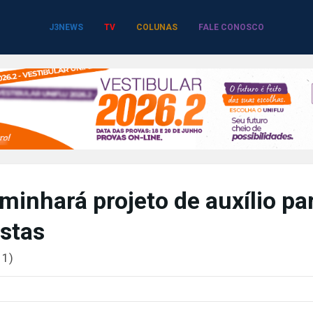
J3NEWS
TV
COLUNAS
FALE CONOSCO
minhará projeto de auxílio pa
stas
11)