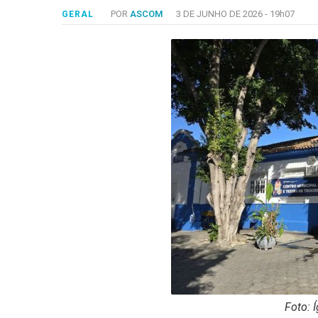
-
POR
ASCOM
3 DE JUNHO DE 2026 -
19h07
GERAL
Desenvolvido
por
Hesea
Tecnologia
e
Sistemas
Foto: 