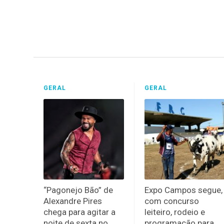
GERAL
GERAL
“Pagonejo Bão” de
Expo Campos segue,
Alexandre Pires
com concurso
chega para agitar a
leiteiro, rodeio e
noite de sexta no
programação para