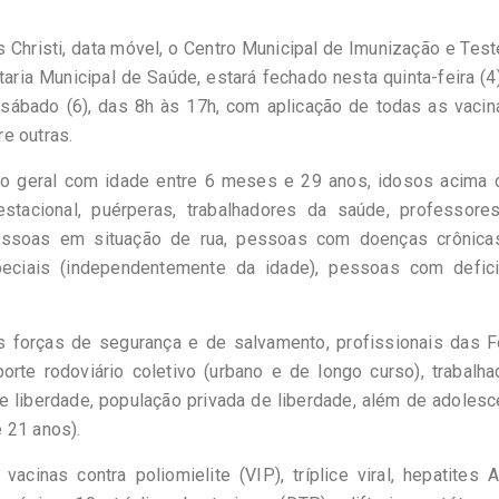
s Christi, data móvel, o Centro Municipal de Imunização e Tes
aria Municipal de Saúde, estará fechado nesta quinta-feira (4
 sábado (6), das 8h às 17h, com aplicação de todas as vaci
e outras.‌
ão geral com idade entre 6 meses e 29 anos, idosos acima 
stacional, puérperas, trabalhadores da saúde, professore
pessoas em situação de rua, pessoas com doenças crônica
peciais (independentemente da idade), pessoas com defici
 forças de segurança e de salvamento, profissionais das F
orte rodoviário coletivo (urbano e de longo curso), trabalh
de liberdade, população privada de liberdade, além de adoles
 21 anos).
vacinas contra poliomielite (VIP), tríplice viral, hepatites 