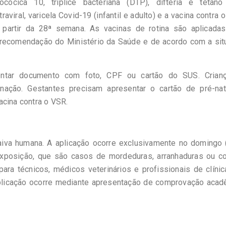
ocócica 10, tríplice bacteriana (DTP), difteria e tétano 
iral, varicela Covid-19 (infantil e adulto) e a vacina contra o
 a partir da 28ª semana. As vacinas de rotina são aplicada
recomendação do Ministério da Saúde e de acordo com a sit
entar documento com foto, CPF ou cartão do SUS. Crian
nação. Gestantes precisam apresentar o cartão de pré-nat
vacina contra o VSR.
raiva humana. A aplicação ocorre exclusivamente no domingo 
xposição, que são casos de mordeduras, arranhaduras ou co
ara técnicos, médicos veterinários e profissionais de clíni
 aplicação ocorre mediante apresentação de comprovação aca