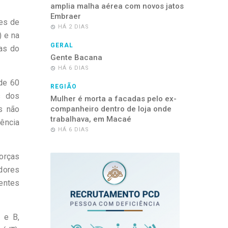
amplia malha aérea com novos jatos
Embraer
tes de
HÁ 2 DIAS
) e na
GERAL
nas do
Gente Bacana
HÁ 6 DIAS
de 60
REGIÃO
s dos
Mulher é morta a facadas pelo ex-
s não
companheiro dentro de loja onde
trabalhava, em Macaé
ência
HÁ 6 DIAS
orças
adores
centes
A e B,