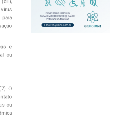
(dT),
 vírus
s para
uação
ças e
al ou
(7). O
ntato
cas ou
dêmica