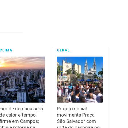
CLIMA
GERAL
Fim de semana será
Projeto social
de calor e tempo
movimenta Praça
firme em Campos;
São Salvador com
chuva retorna na
roda de capoeira no