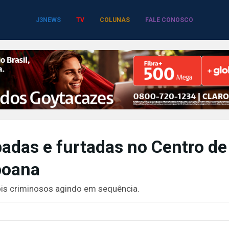
J3NEWS
TV
COLUNAS
FALE CONOSCO
badas e furtadas no Centro de
poana
s criminosos agindo em sequência.