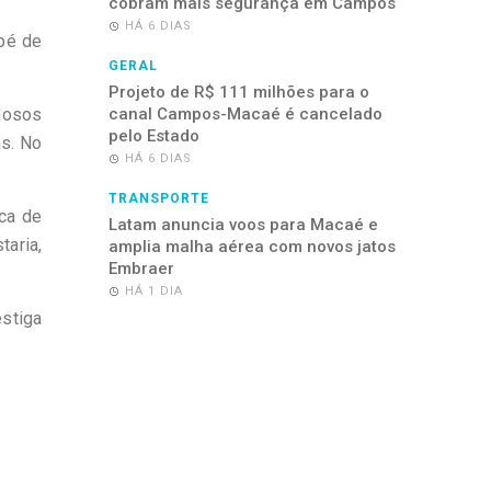
cobram mais segurança em Campos
HÁ 6 DIAS
pé de
GERAL
Projeto de R$ 111 milhões para o
inosos
canal Campos-Macaé é cancelado
pelo Estado
as. No
HÁ 6 DIAS
TRANSPORTE
ca de
Latam anuncia voos para Macaé e
taria,
amplia malha aérea com novos jatos
Embraer
HÁ 1 DIA
estiga