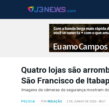
J3NEWS
Quatro lojas são arrom
TV
São Francisco de Itaba
COLUNAS
FALE
Imagens de câmeras de segurança mostram doi
CONOSCO
Copyright
POR
REDAÇÃO
2 DE JUNHO DE 2026 -
8h21
POLÍCIA
2024