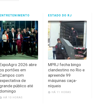
ENTRETENIMENTO
ESTADO DO RJ
ExpoAgro 2026 abre
MPRJ fecha bingo
os portões em
clandestino no Rio e
Campos com
apreende 99
expectativa de
máquinas caça-
grande público até
níqueis
domingo
HÁ 11 HORAS
HÁ 10 HORAS