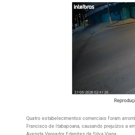
-
Desenvolvido
por
Hesea
Tecnologia
e
Sistemas
Reproduçã
Quatro estabelecimentos comerciais foram arrom
Francisco de Itabapoana, causando prejuízos a e
Avenida Vereador Edenites da Silva Viana.