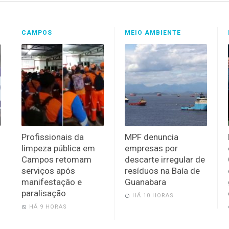
CAMPOS
MEIO AMBIENTE
Profissionais da
MPF denuncia
limpeza pública em
empresas por
Campos retomam
descarte irregular de
serviços após
resíduos na Baía de
manifestação e
Guanabara
paralisação
HÁ 10 HORAS
HÁ 9 HORAS