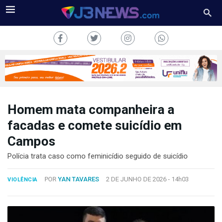
Homem mata companheira a
J3NEWS
facadas e comete suicídio em
Campos
TV
Polícia trata caso como feminicídio seguido de suicídio
COLUNAS
POR
YAN TAVARES
2 DE JUNHO DE 2026 -
14h03
VIOLÊNCIA
FALE
CONOSCO
Copyright
2024