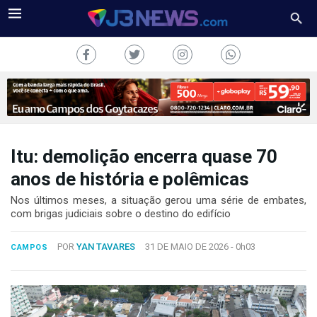
Itu: demolição encerra quase 70
J3NEWS
anos de história e polêmicas
TV
Nos últimos meses, a situação gerou uma série de embates,
com brigas judiciais sobre o destino do edifício
COLUNAS
POR
YAN TAVARES
31 DE MAIO DE 2026 -
0h03
CAMPOS
FALE
CONOSCO
Copyright
2024