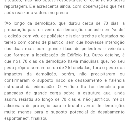
situação, mas não obteve resposta até o fechamento desta
reportagem. Ele acrescenta ainda, com observações que fez
após realizar a vistoria no prédio:
“Ao longo da demolição, que durou cerca de 70 dias, a
preparação para o evento da demolição consistiu em ‘vestir’
a edição com véu de poliéster e isolar trechos afastados no
térreo com cones de plástico, sem que houvesse interdição
das duas ruas, com grande fluxo de pedestres e veículos,
que formam a localização do Edifício Itu. Outro detalhe, é
que nos 70 dias da demolição havia máquinas que, no seu
peso próprio somam cerca de 25 toneladas, fora o peso dos
impactos da demolição, porém, não precipitaram ou
confirmaram o suposto risco de desabamento e falência
estrutural da edificação. O Edifício Itu foi demolido por
pancadas de grande carga sobre a estrutura que, ainda
assim, resistiu ao longo de 70 dias e, não justificou meios
adicionais de proteção para o brutal evento de demolição,
muito menos para o suposto potencial de desabamento
espontâneo”, finalizou.