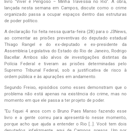
livro “Viver é Perigoso – Minha Travessia no Rio”. A obra,
lançada nesta semana em Campos, discute como o crime
organizado passa a ocupar espaços dentro das estruturas
de poder político.
A declaração foi feita nessa quarta-feira (28) para o J3News,
ao comentar as prisões preventivas do deputado estadual
Thiago Rangel e do ex-deputado e ex-presidente da
Assembleia Legislativa do Estado do Rio de Janeiro, Rodrigo
Bacellar. Ambos são alvos de investigações distintas da
Polícia Federal e tiveram as prisões determinadas pelo
Supremo Tribunal Federal, sob a justificativa de risco à
ordem pública e às apurações em andamento.
Segundo Freixo, episódios como esses demonstram que o
problema não está apenas na existência do crime, mas no
momento em que ele passa a ter projeto de poder.
“Eu fiquei 4 anos com o Bruno Paes Manso fazendo esse
livro e a gente correu para apresentá-lo nesse momento,
porque acho que ajuda a entender o Rio […]. Você tem dois
deputados, infelizmente, aqui de Campos, presos. Um por