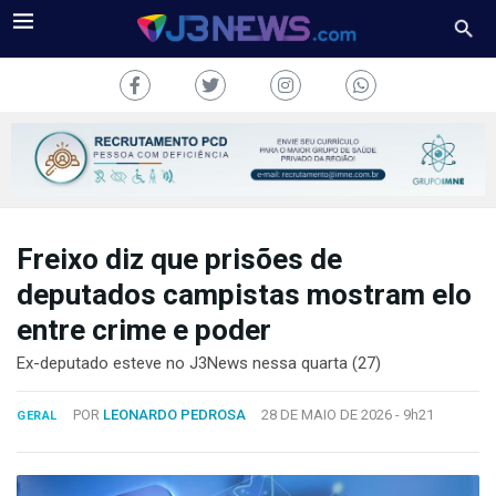
Freixo diz que prisões de
J3NEWS
deputados campistas mostram elo
TV
entre crime e poder
COLUNAS
Ex-deputado esteve no J3News nessa quarta (27)
FALE
POR
LEONARDO PEDROSA
28 DE MAIO DE 2026 -
9h21
GERAL
CONOSCO
Copyright
2024