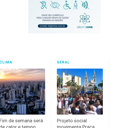
CLIMA
GERAL
Fim de semana será
Projeto social
de calor e tempo
movimenta Praça