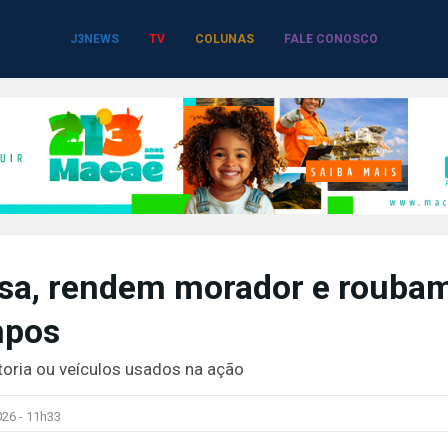
J3NEWS
TV
COLUNAS
FALE CONOSCO
sa, rendem morador e rouba
mpos
oria ou veículos usados na ação
026 -
11h33