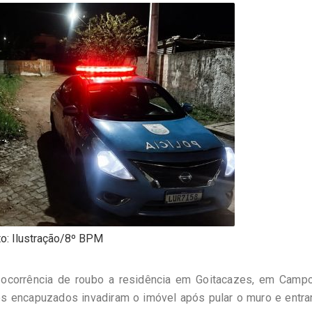
o: Ilustração/8º BPM
ocorrência de roubo a residência em Goitacazes, em Campo
os encapuzados invadiram o imóvel após pular o muro e entra