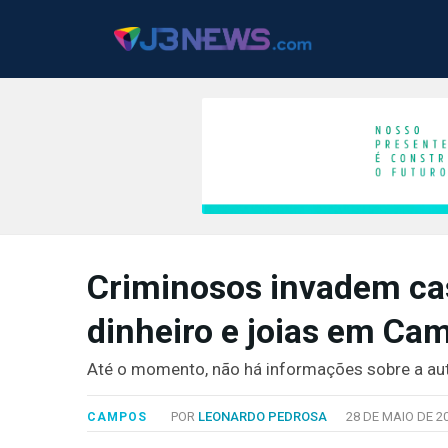
J3NEWS
Criminosos invadem ca
TV
dinheiro e joias em Ca
COLUNAS
FALE
Até o momento, não há informações sobre a aut
CONOSCO
Copyright
POR
LEONARDO PEDROSA
28 DE MAIO DE 2
CAMPOS
2024