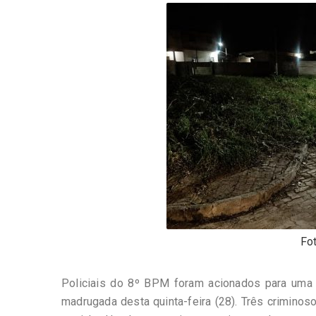
-
Desenvolvido
por
Hesea
Tecnologia
e
Sistemas
Fot
Policiais do 8º BPM foram acionados para uma 
madrugada desta quinta-feira (28). Três criminos