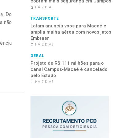
cobram mais segurança em Campos
HÁ 7 DIAS
sa. Do
TRANSPORTE
da não
Latam anuncia voos para Macaé e
amplia malha aérea com novos jatos
Embraer
rência
HÁ 2 DIAS
GERAL
Projeto de R$ 111 milhões para o
canal Campos-Macaé é cancelado
pelo Estado
HÁ 7 DIAS