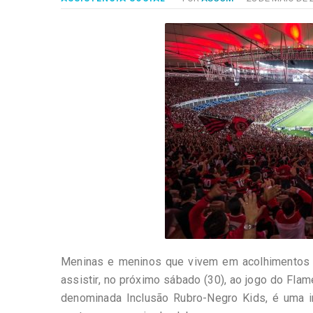
-
Desenvolvido
por
Hesea
Tecnologia
e
Sistemas
Meninas e meninos que vivem em acolhimentos l
assistir, no próximo sábado (30), ao jogo do Fla
denominada Inclusão Rubro-Negro Kids, é uma i