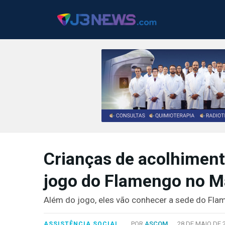
J3NEWS
TV
Crianças de acolhiment
COLUNAS
jogo do Flamengo no M
FALE
CONOSCO
Além do jogo, eles vão conhecer a sede do Fla
Copyright
2024
POR
ASCOM
28 DE MAIO DE 
ASSISTÊNCIA SOCIAL