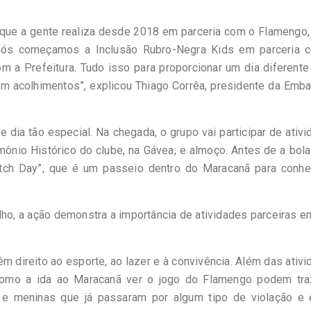
 que a gente realiza desde 2018 em parceria com o Flamengo,
nós começamos a Inclusão Rubro-Negra Kids em parceria 
m a Prefeitura. Tudo isso para proporcionar um dia diferent
em acolhimentos”, explicou Thiago Corrêa, presidente da Emb
 dia tão especial. Na chegada, o grupo vai participar de ativ
mônio Histórico do clube, na Gávea, e almoço. Antes de a bola 
ch Day”, que é um passeio dentro do Maracanã para conhe
lho, a ação demonstra a importância de atividades parceiras e
 direito ao esporte, ao lazer e à convivência. Além das ativ
 como a ida ao Maracanã ver o jogo do Flamengo podem tra
e meninas que já passaram por algum tipo de violação e 