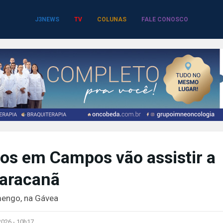
J3NEWS
TV
COLUNAS
FALE CONOSCO
os em Campos vão assistir a
aracanã
mengo, na Gávea
2026 -
10h17