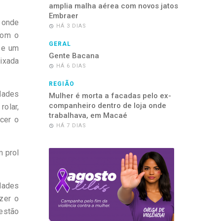
amplia malha aérea com novos jatos
Embraer
 onde
HÁ 3 DIAS
com o
GERAL
e e um
Gente Bacana
aixada
HÁ 6 DIAS
REGIÃO
idades
Mulher é morta a facadas pelo ex-
companheiro dentro de loja onde
rolar,
trabalhava, em Macaé
cer o
HÁ 7 DIAS
m prol
idades
zer o
estão