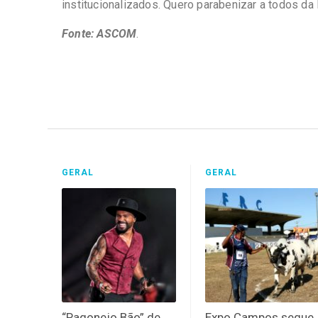
institucionalizados. Quero parabenizar a todos da E
Fonte: ASCOM
.
GERAL
GERAL
“Pagonejo Bão” de
Expo Campos segue,