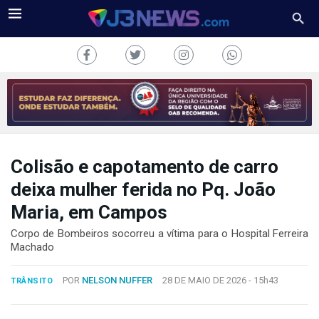
Colisão e capotamento de carro
J3NEWS
deixa mulher ferida no Pq. João
TV
Maria, em Campos
COLUNAS
Corpo de Bombeiros socorreu a vítima para o Hospital Ferreira
Machado
FALE
CONOSCO
POR
NELSON NUFFER
28 DE MAIO DE 2026 -
15h43
TRÂNSITO
Copyright
2024